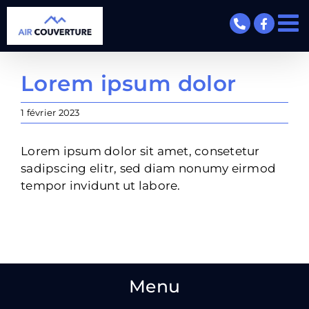
Passer
au
contenu
Lorem ipsum dolor
1 février 2023
Lorem ipsum dolor sit amet, consetetur
sadipscing elitr, sed diam nonumy eirmod
tempor invidunt ut labore.
Menu