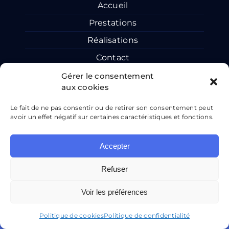
Accueil
Prestations
Réalisations
Contact
Gérer le consentement
aux cookies
Le fait de ne pas consentir ou de retirer son consentement peut
AIR COUVERTURE
avoir un effet négatif sur certaines caractéristiques et fonctions.
Mentions légales
Politique de confidentialité
Plan de site
Accepter
Refuser
Voir les préférences
Politique de cookies
Politique de confidentialité