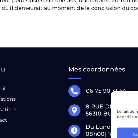
ur peut saisir soit l’une des juridictions territor
ieu où il demeurait au moment de la conclusion du co
nu
Mes coordonnées
eil
06 75 90 31 44
ations
8 RUE DE LA FON
sations
Le fait de
56310 BUBRY
négatif sur
act
Du Lundi au Vendr
08h00| 18h00
Ac