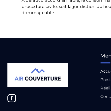
A défaut d’accord amiable, le consommate
procédure civile, soit la juridiction du l
dommageable.
Me
Accu
Prest
Réali
Cont